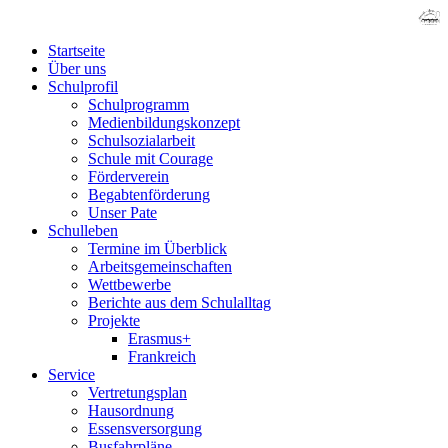
Startseite
Über uns
Schulprofil
Schulprogramm
Medienbildungskonzept
Schulsozialarbeit
Schule mit Courage
Förderverein
Begabtenförderung
Unser Pate
Schulleben
Termine im Überblick
Arbeitsgemeinschaften
Wettbewerbe
Berichte aus dem Schulalltag
Projekte
Erasmus+
Frankreich
Service
Vertretungsplan
Hausordnung
Essensversorgung
Busfahrpläne