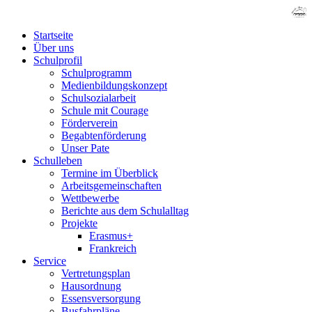
Startseite
Über uns
Schulprofil
Schulprogramm
Medienbildungskonzept
Schulsozialarbeit
Schule mit Courage
Förderverein
Begabtenförderung
Unser Pate
Schulleben
Termine im Überblick
Arbeitsgemeinschaften
Wettbewerbe
Berichte aus dem Schulalltag
Projekte
Erasmus+
Frankreich
Service
Vertretungsplan
Hausordnung
Essensversorgung
Busfahrpläne