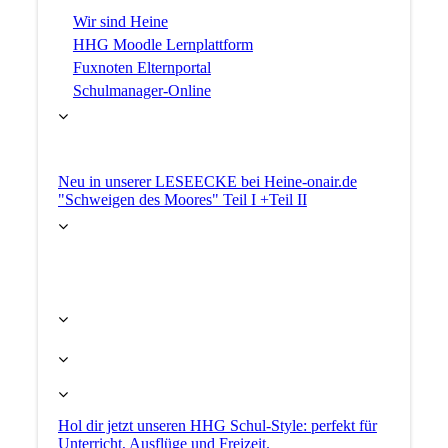
Wir sind Heine
HHG Moodle Lernplattform
Fuxnoten Elternportal
Schulmanager-Online
Neu in unserer LESEECKE bei Heine-onair.de
"Schweigen des Moores" Teil I +Teil II
Hol dir jetzt unseren HHG Schul-Style: perfekt für
Unterricht, Ausflüge und Freizeit.