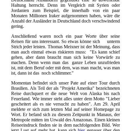
Haltung herrscht. Denn im Vergleich mit Syrien oder
Jordanien zum Beispiel, die innerhalb von ein paar
Monaten Millionen Iraker aufgenommen haben, wäre die
Anzahl der Ausländer in Deutschland doch verschwindend
gering.
Anschließend waren noch ein paar Worte über seine
Reisen für uns interessant. So etwas könne sich unterm
Strich jeder leisten. Thomas Meixner ist der Meinung, dass
man auch einmal etwas riskieren muss: "Es kann schief
gehen, aber dann braucht man sich keine Vorwürfe zu
machen. Denn wenn man das ganze Leben unzufrieden
ist, mit dem Beruf oder mit dem, was man macht, was man
ist, dann ist das noch schlimmer."
Momentan befindet sich unser Pate auf einer Tour durch
Brasilien. Als Teil der als "Projekt Amerika" bezeichneten
Reise durchquert er die neue Welt von Alaska bis nach
Feuerland. Wie immer steht alles unter dem Motto "Lieber
gescheitert als es nie versucht zu haben". Am 29. April
meldete er sich zum letzten Mal auf seiner Homepage zu
Wort. Er befand sich zu diesem Zeitpunkt in Manaus, der
Metropole mitten im Urwald des Amazonas. Einen kleinen
Reiseeindruck finden sie in dem nachfolgenden Bild. Wer
jetzt Lust auf mehr hat, kann sich
hier
genauer über den