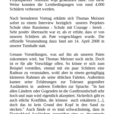
Weise konnten die Lernbedingungen von rund 4.000
Schülern verbessert werden.
Nach beendetem Vortrag erklärte sich Thomas Meixner
sofort zu einem Interview bezüglich unseres Projektes
Schule ohne Rassismus - Schule mit Courage - bereit .
Sehr positiv überrascht war er, als er erfuhr, dass er von
unseren Schülern als Pate vorgeschlagen wurde. Die
offizielle Veranstaltung dazu fand am 14. April 2008 in
unserer Turnhalle statt.
Genaue Vorstellungen, was auf ihn als unseren Paten
zukommen wird, hat Thomas Meixner noch nicht. Doch
ist er für alle Vorschläge offen. So könne er sich zum
Beispiel vorstellen, einmal mit ein paar Schülern eine
Radtour zu veranstalten, wohl aber in einem geringfügig
kleineren Rahmen als seine üblichen Fahrten. Außerdem
kamen seine Erfahrungen zur Toleranz gegenüber
Ausländern in anderen Erdteilen zur Sprache. "In fast
allen Ländern oder Gegenden ist die Gastfreundschaft sehr
hoch und man wird eigentlich akzeptiert. Sicherlich gibt es
auch etliche Konflikte, die können auch eskalieren [...],
doch das ist kein Grund den Kopf in den Sand zu
stecken." Auch fände er es total schwachsinnig, dass in
Deutschland Ausländern gegenüber eine so abwertende