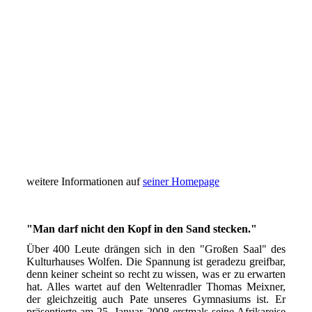
THOMAS_MEIXNER_04
weitere Informationen auf
seiner Homepage
"Man darf nicht den Kopf in den Sand stecken."
Über 400 Leute drängen sich in den "Großen Saal" des
Kulturhauses Wolfen. Die Spannung ist geradezu greifbar,
denn keiner scheint so recht zu wissen, was er zu erwarten
hat. Alles wartet auf den Weltenradler Thomas Meixner,
der gleichzeitig auch Pate unseres Gymnasiums ist. Er
präsentierte am 25. Januar 2008 erstmals seine Afrikareise