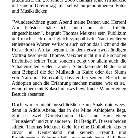
mit einem Diavortrag mit selbst aufgenommenen Fotos
und Musikstücken.
"Wunderschönen guten Abend meine Damen und Herren!
Am liebsten hätte ich mich auf der Toilette
eingeschlossen", begrüßt Thomas Meixner sein Publikum
und macht sich damit gleich sympathisch. Nach weiteren
einleitenden Worten verlischt auch schon das Licht und die
Reise durch Afrika beginnt. In dem etwa zweistündigen
Vortrag beschreibt Thomas Meixner nicht nur die schönen
Erlebnisse seiner Tour, sondern zeigt vor allem auch die
Schattenseiten vieler Länder. Schockierende Bilder sind
zum Beispiel die der Müllstadt in Kairo oder der Slums
von Nairobi. Er erzählt, dass er bei seinem Besuch in
Äthiopien auch die Erfahrung machen musste, wie es ist,
wenn einem mit Kalaschnikows bewaffnete Männer einen
Besuch abstatten.
Doch war er nicht ausschließlich zum Spaß unterwegs,
denn in Addis Abeba, das in der Mitte Äthiopiens liegt,
gibt es zwei Grundschulen. Das sind zum einen
"Jerusalem" und zum anderen "Dil Betigil". Diesen beiden
stiftete Thomas Meixner Geld für eine Bibliothek, das er
zuvor in Deutschland mit seinem Freund und
Projektpartner Solomon Wija gesammelt hatte. Auf diese